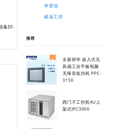
华普信
硕远工控
备EF-
推荐
全新研华 嵌入式无
风扇工业平板电脑
无噪音低功耗 PPC-
3150
西门子工控机4U上
架式IPC3000