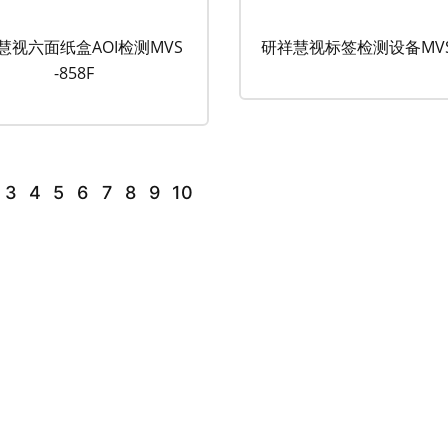
慧视六面纸盒AOI检测MVS
研祥慧视标签检测设备MVS-
-858F
3
4
5
6
7
8
9
10