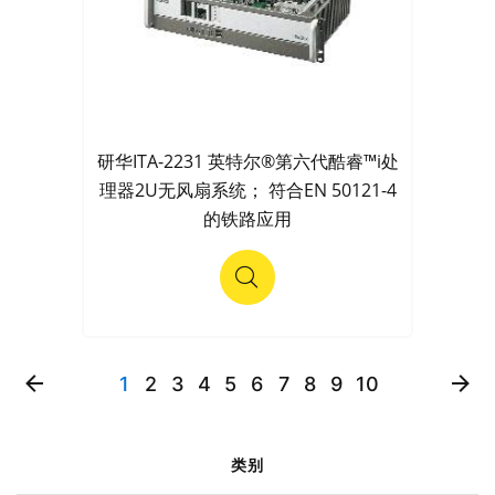
研华ITA-2231 英特尔®第六代酷睿™i处
理器2U无风扇系统； 符合EN 50121-4
的铁路应用
1
2
3
4
5
6
7
8
9
10
类别