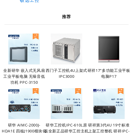
硕远工控
推荐
全新研华 嵌入式无风扇
西门子工控机4U上架式
研祥17”多功能工业平板
工业平板电脑 无噪音低
IPC3000
电脑P17
功耗 PPC-3150
研华 AIMC-2000J-
研华工控机IPC-610L原
研祥第3代4U 19寸标准
HDA1E 四核J1900模块化
装全新正品研华工控主机
上架工控整机 研祥IPC-