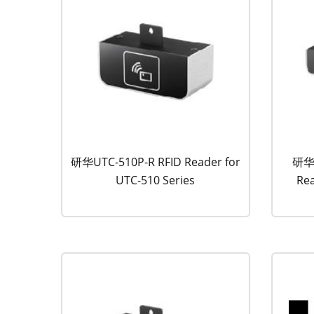
研华UTC-510P-R RFID Reader for
研华U
UTC-510 Series
Rea