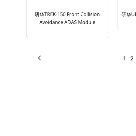
研华TREK-150 Front Collision
研华U
Avoidance ADAS Module
1
2