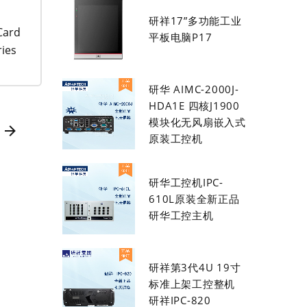
研祥17”多功能工业
Card
平板电脑P17
ries
研华 AIMC-2000J-
HDA1E 四核J1900
模块化无风扇嵌入式
原装工控机
研华工控机IPC-
610L原装全新正品
研华工控主机
研祥第3代4U 19寸
标准上架工控整机
研祥IPC-820