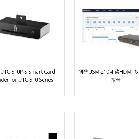
TC-510P-S Smart Card
研华USM-210 4 路HDMI
der for UTC-510 Series
放盒