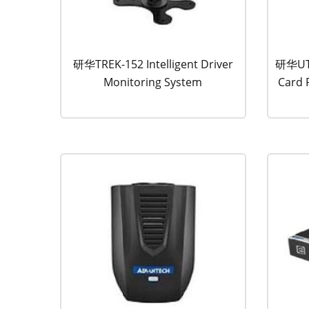
研华TREK-152 Intelligent Driver
研华UTC
Monitoring System
Card 